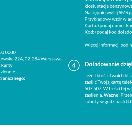
kiosk, stacja benzynowa
Następnie wyślij SMS p
Przykładowy wzór wia
Karta: (podaj numer ka
Kod: (podaj kod doład
Więcej informacji pod n
00 0000
Krakowska 22A, 02-284 Warszawa.
Doładowanie dzięki
 karty
ziennie.
Jeżeli ktoś z Twoich bl
granicznego:
zasilić Twoją kartę te
507 507. W treści tej 
zasilenia.
Ważne:
Przel
soboty, w godzinach 8:0