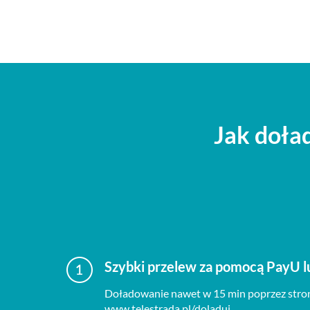
Jak doła
Szybki przelew za pomocą PayU 
Doładowanie nawet w 15 min poprzez stro
www.telestrada.pl/doladuj