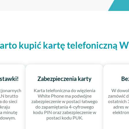
rto kupić kartę telefoniczną 
stawki!
Zabezpieczenia karty
Bez
acjonarnych
Karta telefoniczna do więzienia
W dowol
PLN brutto
White Phone ma podwójne
zamówić d
 do sieci
zabezpieczenie w postaci łatwego
ostatnich 
kraju
do zapamiętania 4-cyfrowego
adres w
za minutę
kodu PIN oraz zabezpieczenie w
elektron
undowym.
postaci kodu PUK.