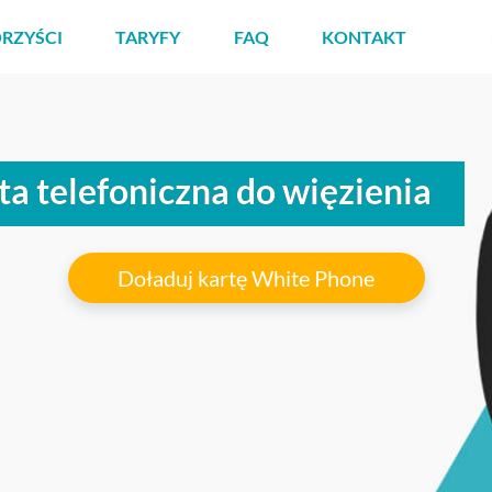
RZYŚCI
TARYFY
FAQ
KONTAKT
ta telefoniczna do więzienia
Doładuj kartę White Phone