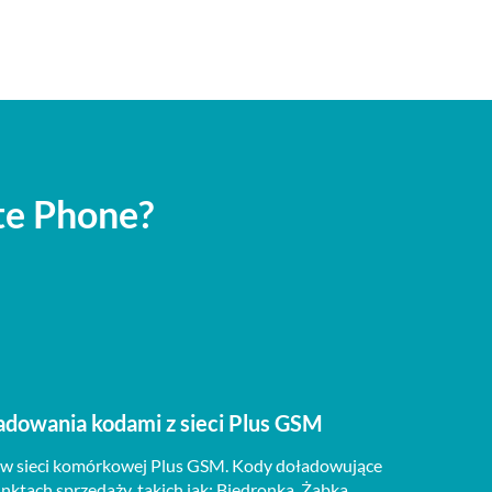
te Phone?
adowania kodami z sieci Plus GSM
w sieci komórkowej Plus GSM. Kody doładowujące
ktach sprzedaży, takich jak: Biedronka, Żabka,