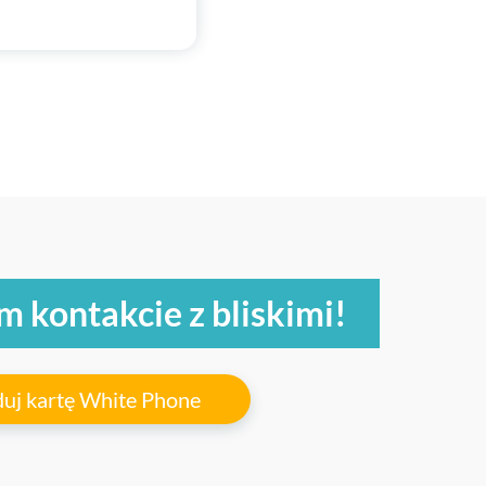
m kontakcie z bliskimi!
uj kartę White Phone