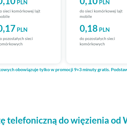
0,10
0,10
PLN
PLN
o sieci komórkowej lajt
do sieci komórkowej lajt
obile
mobile
0,17
0,18
PLN
PLN
o pozostałych sieci
do pozostałych sieci
omórkowych
komórkowych
owych obowiązuje tylko w promocji 9+3 minuty gratis. Podstaw
 telefoniczną do więzienia od