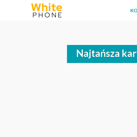
KO
Najtańsza kar