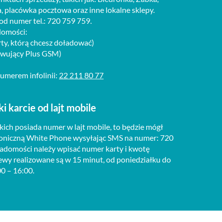
, placówka pocztowa oraz inne lokalne sklepy.
od numer tel.: 720 759 759.
domości:
rty, którą chcesz doładować)
owujący Plus GSM)
umerem infolinii:
22 211 80 77
 karcie od lajt mobile
iskich posiada numer w lajt mobile, to będzie mógł
lefoniczną White Phone wysyłając SMS na numer: 720
wiadomości należy wpisać numer karty i kwotę
ewy realizowane są w 15 minut, od poniedziałku do
0 – 16:00.