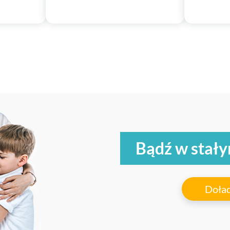
Bądź w stały
Doład