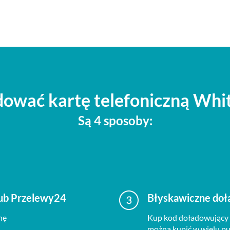
dować kartę telefoniczną Whi
Są 4 sposoby:
lub Przelewy24
Błyskawiczne doł
nę
Kup kod doładowujący 
można kupić w wielu pun