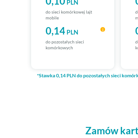
0,10
PLN
do sieci komórkowej lajt
d
mobile
m
0,14
i
PLN
do pozostałych sieci
d
komórkowych
k
*
Stawka 0,14 PLN do pozostałych sieci komórk
Zamów kartę